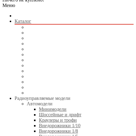
Меню
Каталог
Радиоуправляемые модели
Квадрокоптеры
Радиоуправляемые игрушки
Коллекционные модели
Сборные модели
Игрушки без пульта управления
Электротранспорт
Аккумуляторы и зарядные устройства
Аппаратура и электроника
Двигатели и аксессуары
Технические жидкости
Стартовое оборудование
Инструменты
Радиоуправляемые модели
Автомодели
Минимодели
Шоссейные и дрифт
Краулеры и трофи
Внедорожники 1/10
Внедорожники 1/8