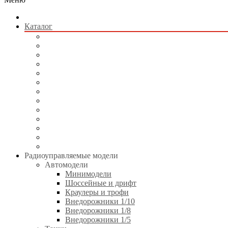
Каталог
Радиоуправляемые модели
Квадрокоптеры
Радиоуправляемые игрушки
Коллекционные модели
Сборные модели
Игрушки без пульта управления
Электротранспорт
Аккумуляторы и зарядные устройства
Аппаратура и электроника
Двигатели и аксессуары
Технические жидкости
Стартовое оборудование
Инструменты
Радиоуправляемые модели
Автомодели
Минимодели
Шоссейные и дрифт
Краулеры и трофи
Внедорожники 1/10
Внедорожники 1/8
Внедорожники 1/5