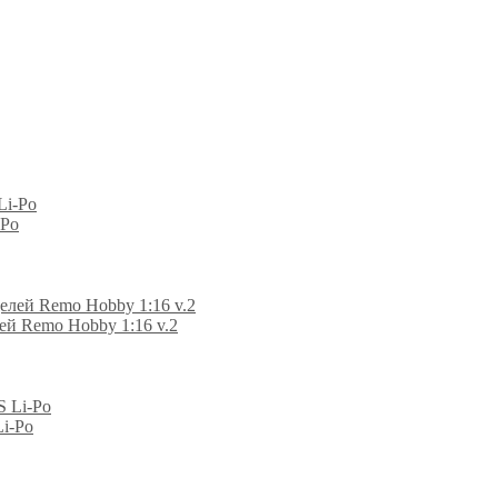
-Po
ей Remo Hobby 1:16 v.2
Li-Po