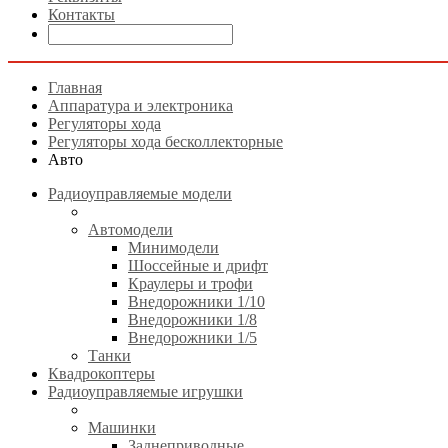
Контакты
Главная
Аппаратура и электроника
Регуляторы хода
Регуляторы хода бесколлекторные
Авто
Радиоуправляемые модели
Автомодели
Минимодели
Шоссейные и дрифт
Краулеры и трофи
Внедорожники 1/10
Внедорожники 1/8
Внедорожники 1/5
Танки
Квадрокоптеры
Радиоуправляемые игрушки
Машинки
Заднеприводные