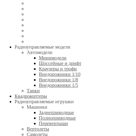
Игрушки без пульта управления
Электротранспорт
Аккумуляторы и зарядные устройства
Аппаратура и электроника
Двигатели и аксессуары
Технические жидкости
Стартовое оборудование
Инструменты
Радиоуправляемые модели
Автомодели
Минимодели
Шоссейные и дрифт
Краулеры и трофи
Внедорожники 1/10
Внедорожники 1/8
Внедорожники 1/5
Танки
Квадрокоптеры
Радиоуправляемые игрушки
Машинки
Заднеприводные
Полноприводные
Перевертыши
Вертолеты
Самолеты