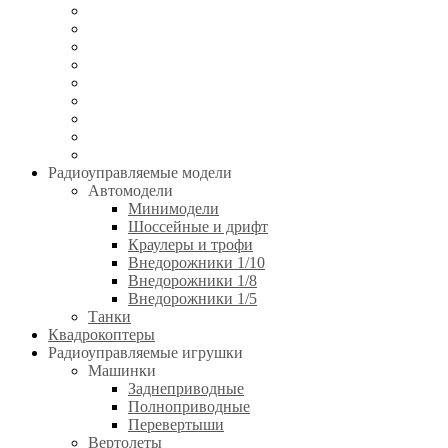
Сборные модели
Игрушки без пульта управления
Электротранспорт
Аккумуляторы и зарядные устройства
Аппаратура и электроника
Двигатели и аксессуары
Технические жидкости
Стартовое оборудование
Инструменты
Радиоуправляемые модели
Автомодели
Минимодели
Шоссейные и дрифт
Краулеры и трофи
Внедорожники 1/10
Внедорожники 1/8
Внедорожники 1/5
Танки
Квадрокоптеры
Радиоуправляемые игрушки
Машинки
Заднеприводные
Полноприводные
Перевертыши
Вертолеты