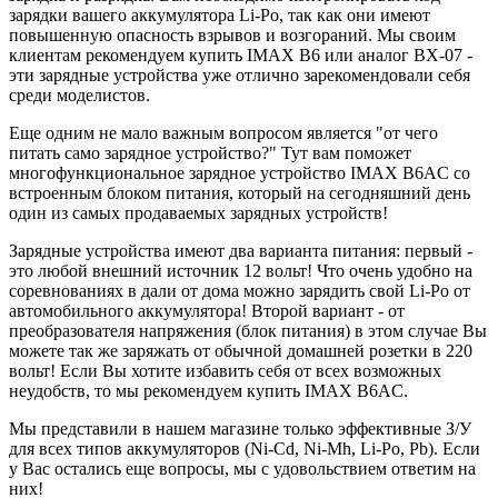
зарядки вашего аккумулятора Li-Po, так как они имеют
повышенную опасность взрывов и возгораний. Мы своим
клиентам рекомендуем купить IMAX B6 или аналог BX-07 -
эти зарядные устройства уже отлично зарекомендовали себя
среди моделистов.
Еще одним не мало важным вопросом является "от чего
питать само зарядное устройство?" Тут вам поможет
многофункциональное зарядное устройство IMAX B6AC со
встроенным блоком питания, который на сегодняшний день
один из самых продаваемых зарядных устройств!
Зарядные устройства имеют два варианта питания: первый -
это любой внешний источник 12 вольт! Что очень удобно на
соревнованиях в дали от дома можно зарядить свой Li-Po от
автомобильного аккумулятора! Второй вариант - от
преобразователя напряжения (блок питания) в этом случае Вы
можете так же заряжать от обычной домашней розетки в 220
вольт! Если Вы хотите избавить себя от всех возможных
неудобств, то мы рекомендуем купить IMAX B6AC.
Мы представили в нашем магазине только эффективные З/У
для всех типов аккумуляторов (Ni-Cd, Ni-Mh, Li-Po, Pb). Если
у Вас остались еще вопросы, мы с удовольствием ответим на
них!