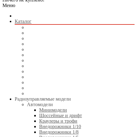
Меню
Каталог
Радиоуправляемые модели
Квадрокоптеры
Радиоуправляемые игрушки
Коллекционные модели
Сборные модели
Игрушки без пульта управления
Электротранспорт
Аккумуляторы и зарядные устройства
Аппаратура и электроника
Двигатели и аксессуары
Технические жидкости
Стартовое оборудование
Инструменты
Радиоуправляемые модели
Автомодели
Минимодели
Шоссейные и дрифт
Краулеры и трофи
Внедорожники 1/10
Внедорожники 1/8