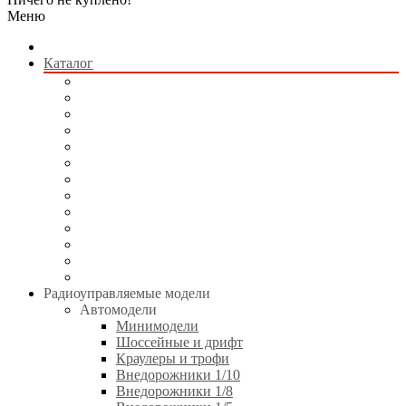
Меню
Каталог
Радиоуправляемые модели
Квадрокоптеры
Радиоуправляемые игрушки
Коллекционные модели
Сборные модели
Игрушки без пульта управления
Электротранспорт
Аккумуляторы и зарядные устройства
Аппаратура и электроника
Двигатели и аксессуары
Технические жидкости
Стартовое оборудование
Инструменты
Радиоуправляемые модели
Автомодели
Минимодели
Шоссейные и дрифт
Краулеры и трофи
Внедорожники 1/10
Внедорожники 1/8