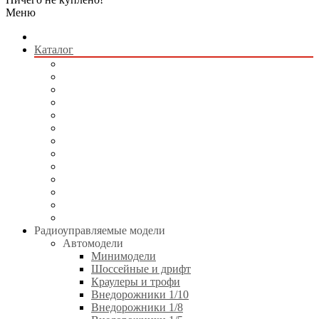
Меню
Каталог
Радиоуправляемые модели
Квадрокоптеры
Радиоуправляемые игрушки
Коллекционные модели
Сборные модели
Игрушки без пульта управления
Электротранспорт
Аккумуляторы и зарядные устройства
Аппаратура и электроника
Двигатели и аксессуары
Технические жидкости
Стартовое оборудование
Инструменты
Радиоуправляемые модели
Автомодели
Минимодели
Шоссейные и дрифт
Краулеры и трофи
Внедорожники 1/10
Внедорожники 1/8