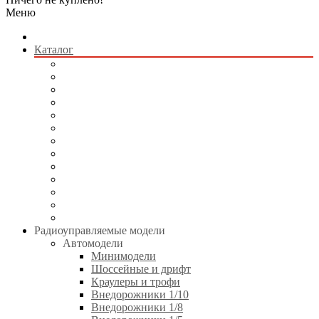
Меню
Каталог
Радиоуправляемые модели
Квадрокоптеры
Радиоуправляемые игрушки
Коллекционные модели
Сборные модели
Игрушки без пульта управления
Электротранспорт
Аккумуляторы и зарядные устройства
Аппаратура и электроника
Двигатели и аксессуары
Технические жидкости
Стартовое оборудование
Инструменты
Радиоуправляемые модели
Автомодели
Минимодели
Шоссейные и дрифт
Краулеры и трофи
Внедорожники 1/10
Внедорожники 1/8