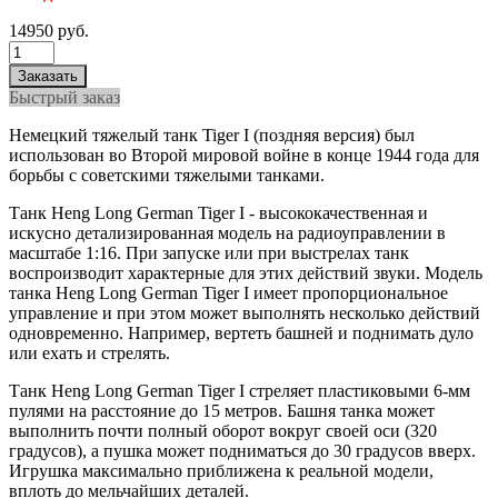
14950 руб.
Быстрый заказ
Немецкий тяжелый танк Tiger I (поздняя версия) был
использован во Второй мировой войне в конце 1944 года для
борьбы с советскими тяжелыми танками.
Танк Heng Long German Tiger I - высококачественная и
искусно детализированная модель на радиоуправлении в
масштабе 1:16. При запуске или при выстрелах танк
воспроизводит характерные для этих действий звуки. Модель
танка Heng Long German Tiger I имеет пропорциональное
управление и при этом может выполнять несколько действий
одновременно. Например, вертеть башней и поднимать дуло
или ехать и стрелять.
Танк Heng Long German Tiger I стреляет пластиковыми 6-мм
пулями на расстояние до 15 метров. Башня танка может
выполнить почти полный оборот вокруг своей оси (320
градусов), а пушка может подниматься до 30 градусов вверх.
Игрушка максимально приближена к реальной модели,
вплоть до мельчайших деталей.