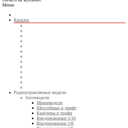
Меню
Каталог
Радиоуправляемые модели
Квадрокоптеры
Радиоуправляемые игрушки
Коллекционные модели
Сборные модели
Игрушки без пульта управления
Электротранспорт
Аккумуляторы и зарядные устройства
Аппаратура и электроника
Двигатели и аксессуары
Технические жидкости
Стартовое оборудование
Инструменты
Радиоуправляемые модели
Автомодели
Минимодели
Шоссейные и дрифт
Краулеры и трофи
Внедорожники 1/10
Внедорожники 1/8