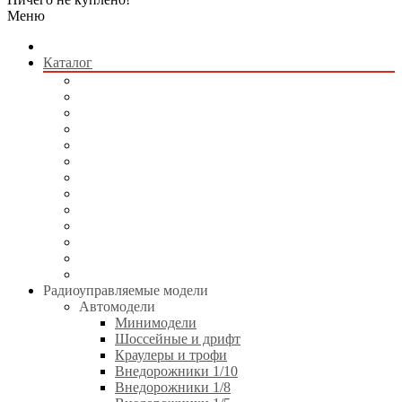
Меню
Каталог
Радиоуправляемые модели
Квадрокоптеры
Радиоуправляемые игрушки
Коллекционные модели
Сборные модели
Игрушки без пульта управления
Электротранспорт
Аккумуляторы и зарядные устройства
Аппаратура и электроника
Двигатели и аксессуары
Технические жидкости
Стартовое оборудование
Инструменты
Радиоуправляемые модели
Автомодели
Минимодели
Шоссейные и дрифт
Краулеры и трофи
Внедорожники 1/10
Внедорожники 1/8