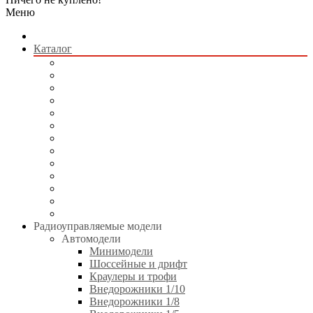
Меню
Каталог
Радиоуправляемые модели
Квадрокоптеры
Радиоуправляемые игрушки
Коллекционные модели
Сборные модели
Игрушки без пульта управления
Электротранспорт
Аккумуляторы и зарядные устройства
Аппаратура и электроника
Двигатели и аксессуары
Технические жидкости
Стартовое оборудование
Инструменты
Радиоуправляемые модели
Автомодели
Минимодели
Шоссейные и дрифт
Краулеры и трофи
Внедорожники 1/10
Внедорожники 1/8